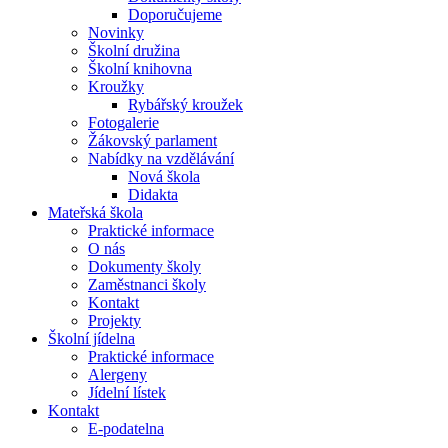
Doporučujeme
Novinky
Školní družina
Školní knihovna
Kroužky
Rybářský kroužek
Fotogalerie
Žákovský parlament
Nabídky na vzdělávání
Nová škola
Didakta
Mateřská škola
Praktické informace
O nás
Dokumenty školy
Zaměstnanci školy
Kontakt
Projekty
Školní jídelna
Praktické informace
Alergeny
Jídelní lístek
Kontakt
E-podatelna