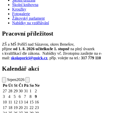
Školní družina
Školní knihovna
Kroužky
Fotogalerie
Žákovský parlament
Nabídky na vzdělávání
Pracovní příležitost
ZŠ a MŠ Poříčí nad Sázavou, okres Benešov,
přijme
od 1. 8. 2026
učitelku/le
1. stupně
na plný úvazek
s kvalifikací dle zákona. Nabídky vč. životopisu zasílejte na e-
mail:
skolaporici@quick.cz
, příp. volejte na tel.:
317 779 110
Kalendář akcí
Srpen
2026
Po
Út
St
Čt
Pá
So
Ne
27
28
29
30
31
1
2
3
4
5
6
7
8
9
10
11
12
13
14
15
16
17
18
19
20
21
22
23