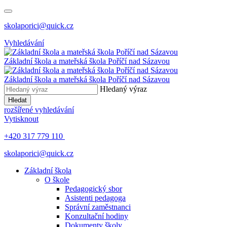
skolaporici@quick.cz
Vyhledávání
Základní škola a mateřská škola Poříčí nad Sázavou
Základní škola a mateřská škola Poříčí nad Sázavou
Hledaný výraz
Hledat
rozšířené vyhledávání
Vytisknout
+420 317 779 110
skolaporici@quick.cz
Základní škola
O škole
Pedagogický sbor
Asistenti pedagoga
Správní zaměstnanci
Konzultační hodiny
Dokumenty školy