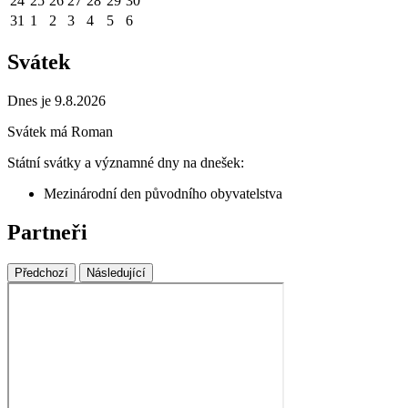
24
25
26
27
28
29
30
31
1
2
3
4
5
6
Svátek
Dnes je 9.8.2026
Svátek má
Roman
Státní svátky a významné dny na dnešek:
Mezinárodní den původního obyvatelstva
Partneři
Předchozí
Následující