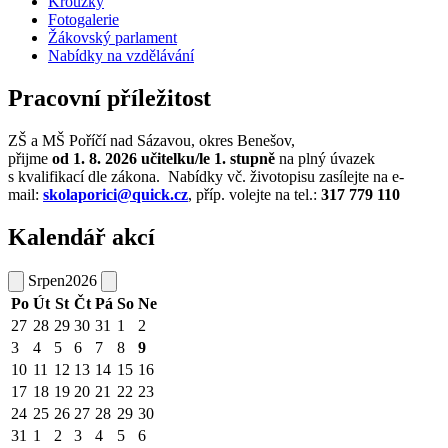
Kroužky
Fotogalerie
Žákovský parlament
Nabídky na vzdělávání
Pracovní příležitost
ZŠ a MŠ Poříčí nad Sázavou, okres Benešov,
přijme
od 1. 8. 2026
učitelku/le
1. stupně
na plný úvazek
s kvalifikací dle zákona. Nabídky vč. životopisu zasílejte na e-
mail:
skolaporici@quick.cz
, příp. volejte na tel.:
317 779 110
Kalendář akcí
Srpen
2026
Po
Út
St
Čt
Pá
So
Ne
27
28
29
30
31
1
2
3
4
5
6
7
8
9
10
11
12
13
14
15
16
17
18
19
20
21
22
23
24
25
26
27
28
29
30
31
1
2
3
4
5
6