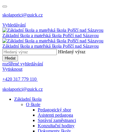
skolaporici@quick.cz
Vyhledávání
Základní škola a mateřská škola Poříčí nad Sázavou
Základní škola a mateřská škola Poříčí nad Sázavou
Hledaný výraz
Hledat
rozšířené vyhledávání
Vytisknout
+420 317 779 110
skolaporici@quick.cz
Základní škola
O škole
Pedagogický sbor
Asistenti pedagoga
Správní zaměstnanci
Konzultační hodiny
Dokumenty školy