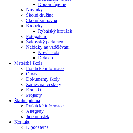
Doporučujeme
Novinky
Školní družina
Školní knihovna
Kroužky
Rybářský kroužek
Fotogalerie
Žákovský parlament
Nabídky na vzdělávání
Nová škola
Didakta
Mateřská škola
Praktické informace
O nás
Dokumenty školy
Zaměstnanci školy
Kontakt
Projekty
Školní jídelna
Praktické informace
Alergeny
Jídelní lístek
Kontakt
E-podatelna