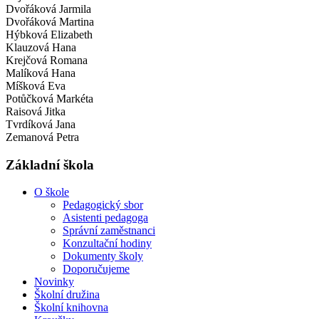
Dvořáková Jarmila
Dvořáková Martina
Hýbková Elizabeth
Klauzová Hana
Krejčová Romana
Malíková Hana
Míšková Eva
Potůčková Markéta
Raisová Jitka
Tvrdíková Jana
Zemanová Petra
Základní škola
O škole
Pedagogický sbor
Asistenti pedagoga
Správní zaměstnanci
Konzultační hodiny
Dokumenty školy
Doporučujeme
Novinky
Školní družina
Školní knihovna