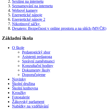
Sexting na internetu
Seznamování na internetu
Webové kamery
Energetické nápoje
Energetické nápoje 2
Nikotinové sáčky
Desatero: Bezpečnost v online prostoru a na sítích (MVČR)
Základní škola
O škole
Pedagogický sbor
Asistenti pedagoga
Správní zaměstnanci
Konzultační hodiny
Dokumenty školy
Doporučujeme
Novinky
Školní družina
Školní knihovna
Kroužky
Fotogalerie
Žákovský parlament
Nabídky na vzdělávání