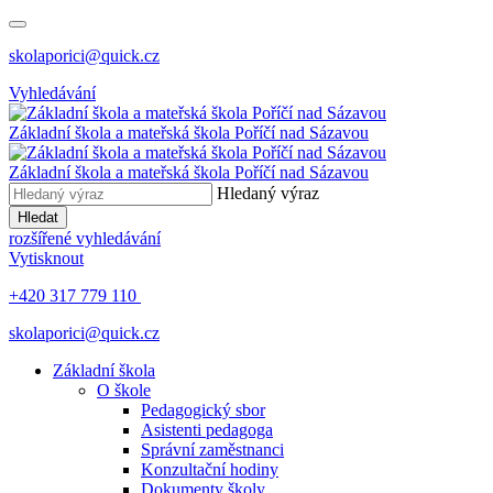
skolaporici@quick.cz
Vyhledávání
Základní škola a mateřská škola Poříčí nad Sázavou
Základní škola a mateřská škola Poříčí nad Sázavou
Hledaný výraz
Hledat
rozšířené vyhledávání
Vytisknout
+420 317 779 110
skolaporici@quick.cz
Základní škola
O škole
Pedagogický sbor
Asistenti pedagoga
Správní zaměstnanci
Konzultační hodiny
Dokumenty školy