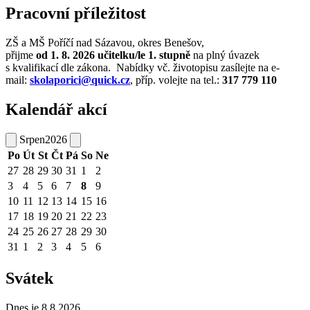
Pracovní příležitost
ZŠ a MŠ Poříčí nad Sázavou, okres Benešov,
přijme
od 1. 8. 2026
učitelku/le
1. stupně
na plný úvazek
s kvalifikací dle zákona. Nabídky vč. životopisu zasílejte na e-
mail:
skolaporici@quick.cz
, příp. volejte na tel.:
317 779 110
Kalendář akcí
Srpen
2026
Po
Út
St
Čt
Pá
So
Ne
27
28
29
30
31
1
2
3
4
5
6
7
8
9
10
11
12
13
14
15
16
17
18
19
20
21
22
23
24
25
26
27
28
29
30
31
1
2
3
4
5
6
Svátek
Dnes je 8.8.2026