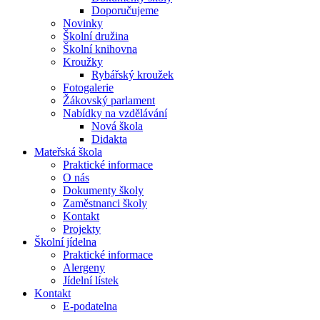
Doporučujeme
Novinky
Školní družina
Školní knihovna
Kroužky
Rybářský kroužek
Fotogalerie
Žákovský parlament
Nabídky na vzdělávání
Nová škola
Didakta
Mateřská škola
Praktické informace
O nás
Dokumenty školy
Zaměstnanci školy
Kontakt
Projekty
Školní jídelna
Praktické informace
Alergeny
Jídelní lístek
Kontakt
E-podatelna