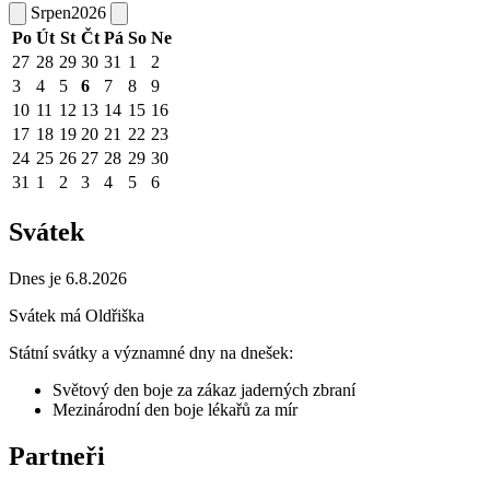
Srpen
2026
Po
Út
St
Čt
Pá
So
Ne
27
28
29
30
31
1
2
3
4
5
6
7
8
9
10
11
12
13
14
15
16
17
18
19
20
21
22
23
24
25
26
27
28
29
30
31
1
2
3
4
5
6
Svátek
Dnes je 6.8.2026
Svátek má
Oldřiška
Státní svátky a významné dny na dnešek:
Světový den boje za zákaz jaderných zbraní
Mezinárodní den boje lékařů za mír
Partneři