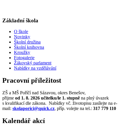
Základní škola
O škole
Novinky
Školní družina
Školní knihovna
Kroužky
Fotogalerie
Žákovský parlament
Nabídky na vzdělávání
Pracovní příležitost
ZŠ a MŠ Poříčí nad Sázavou, okres Benešov,
přijme
od 1. 8. 2026
učitelku/le
1. stupně
na plný úvazek
s kvalifikací dle zákona. Nabídky vč. životopisu zasílejte na e-
mail:
skolaporici@quick.cz
, příp. volejte na tel.:
317 779 110
Kalendář akcí