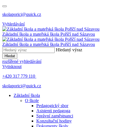
skolaporici@quick.cz
Vyhledávání
Základní škola a mateřská škola Poříčí nad Sázavou
Základní škola a mateřská škola Poříčí nad Sázavou
Hledaný výraz
Hledat
rozšířené vyhledávání
Vytisknout
+420 317 779 110
skolaporici@quick.cz
Základní škola
O škole
Pedagogický sbor
Asistenti pedagoga
Správní zaměstnanci
Konzultační hodiny
Dokumenty školy