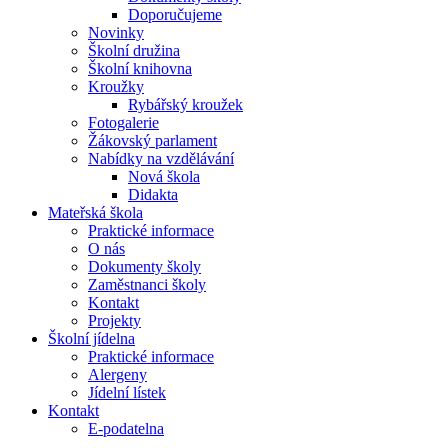
Doporučujeme
Novinky
Školní družina
Školní knihovna
Kroužky
Rybářský kroužek
Fotogalerie
Žákovský parlament
Nabídky na vzdělávání
Nová škola
Didakta
Mateřská škola
Praktické informace
O nás
Dokumenty školy
Zaměstnanci školy
Kontakt
Projekty
Školní jídelna
Praktické informace
Alergeny
Jídelní lístek
Kontakt
E-podatelna