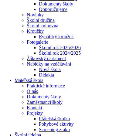
Dokumenty školy
Doporučujeme
Novinky
Školní družina
Školní knihovna
Kroužky
Rybářský kroužek
Fotogalerie
Školní rok 2025/2026
Školní rok 2024/2025
Žákovský parlament
Nabídky na vzdělávání
Nová škola
Didakta
Mateřská škola
Praktické informace
O nás
Dokumenty školy
Zaměstnanci školy
Kontakt
Projekty
Přátelská školka
Pohybové aktivity
Screening zraku
Školní jídelna