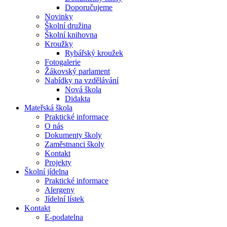
Doporučujeme
Novinky
Školní družina
Školní knihovna
Kroužky
Rybářský kroužek
Fotogalerie
Žákovský parlament
Nabídky na vzdělávání
Nová škola
Didakta
Mateřská škola
Praktické informace
O nás
Dokumenty školy
Zaměstnanci školy
Kontakt
Projekty
Školní jídelna
Praktické informace
Alergeny
Jídelní lístek
Kontakt
E-podatelna