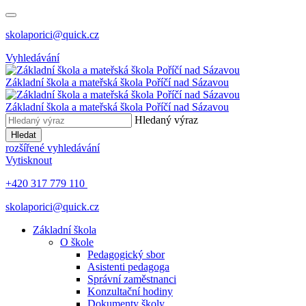
skolaporici@quick.cz
Vyhledávání
Základní škola a mateřská škola Poříčí nad Sázavou
Základní škola a mateřská škola Poříčí nad Sázavou
Hledaný výraz
Hledat
rozšířené vyhledávání
Vytisknout
+420 317 779 110
skolaporici@quick.cz
Základní škola
O škole
Pedagogický sbor
Asistenti pedagoga
Správní zaměstnanci
Konzultační hodiny
Dokumenty školy